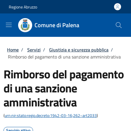
Salta al contenuto principale
Skip to footer content
Regione Abruzzo
Comune di Palena
Briciole di pane
Home
/
Servizi
/
Giustizia e sicurezza pubblica
/
Rimborso del pagamento di una sanzione amministrativa
Rimborso del pagamento
di una sanzione
amministrativa
(
urn:nir:stato:regio.decreto:1942-03-16;262~art2033
)
Servizio attivo