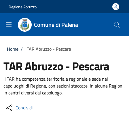
Salta al contenuto principale
Skip to footer content
Regione Abruzzo
Comune di Palena
Briciole di pane
Home
/
TAR Abruzzo - Pescara
TAR Abruzzo - Pescara
Il TAR ha competenza territoriale regionale e sede nei
capoluoghi di Regione, con sezioni staccate, in alcune Regioni,
in centri diversi dal capoluogo.
Condividi