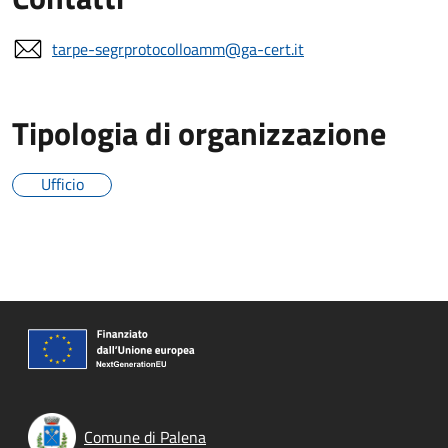
tarpe-segrprotocolloamm@ga-cert.it
Tipologia di organizzazione
Ufficio
Comune di Palena