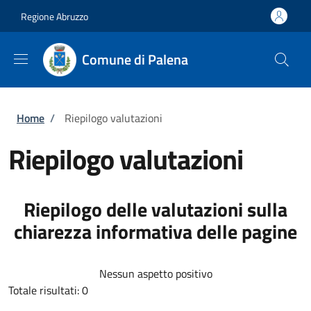
Salta al contenuto principale
Skip to footer content
Regione Abruzzo
Comune di Palena
Briciole di pane
Home
/
Riepilogo valutazioni
Riepilogo valutazioni
Riepilogo delle valutazioni sulla
chiarezza informativa delle pagine
Nessun aspetto positivo
Totale risultati: 0