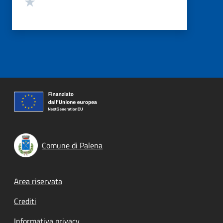
Valuta 1 stelle su 5
Comune di Palena
Footer menu
Area riservata
Crediti
Informativa privacy