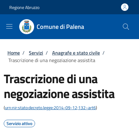
Salta al contenuto principale
Skip to footer content
Regione Abruzzo
Comune di Palena
Briciole di pane
Home
/
Servizi
/
Anagrafe e stato civile
/
Trascrizione di una negoziazione assistita
Trascrizione di una
negoziazione assistita
(
urn:nir:stato:decreto.legge:2014-09-12;132~art6
)
Servizio attivo