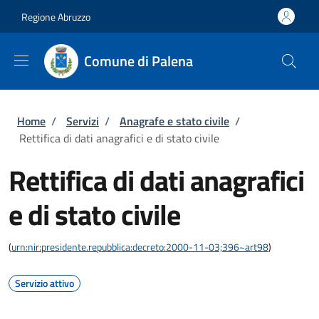
Salta al contenuto principale
Skip to footer content
Regione Abruzzo
Comune di Palena
Briciole di pane
Home
/
Servizi
/
Anagrafe e stato civile
/
Rettifica di dati anagrafici e di stato civile
Rettifica di dati anagrafici
e di stato civile
(
urn:nir:presidente.repubblica:decreto:2000-11-03;396~art98
)
Servizio attivo