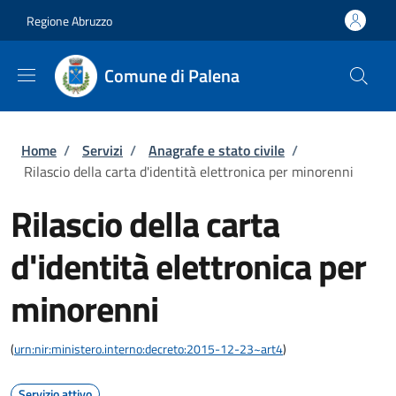
Salta al contenuto principale
Skip to footer content
Regione Abruzzo
Comune di Palena
Briciole di pane
Home
/
Servizi
/
Anagrafe e stato civile
/
Rilascio della carta d'identità elettronica per minorenni
Rilascio della carta
d'identità elettronica per
minorenni
(
urn:nir:ministero.interno:decreto:2015-12-23~art4
)
Servizio attivo