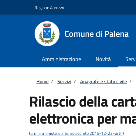
Salta al contenuto principale
Skip to footer content
Regione Abruzzo
Comune di Palena
Amministrazione
Novità
Serv
Briciole di pane
Home
/
Servizi
/
Anagrafe e stato civile
/
Rilascio della cart
elettronica per m
(
urn:nir:ministero.interno:decreto:2015-12-23~art4
)