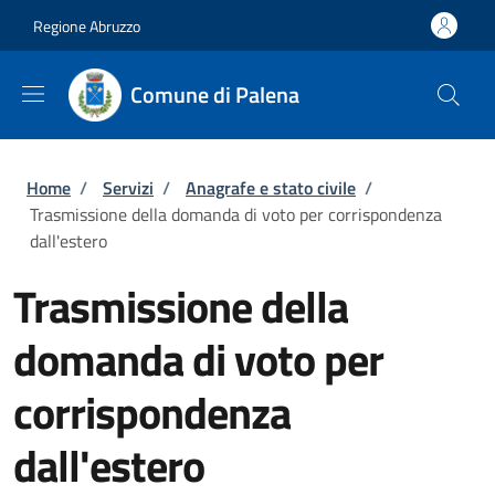
Salta al contenuto principale
Skip to footer content
Regione Abruzzo
Comune di Palena
Briciole di pane
Home
/
Servizi
/
Anagrafe e stato civile
/
Trasmissione della domanda di voto per corrispondenza
dall'estero
Trasmissione della
domanda di voto per
corrispondenza
dall'estero