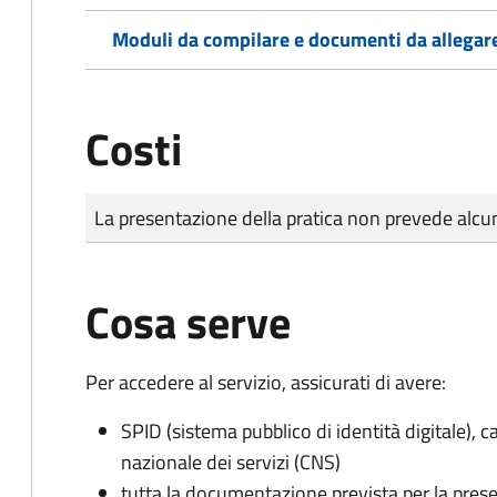
Moduli da compilare e documenti da allegar
Costi
Tipo di pagamento
Importo
La presentazione della pratica non prevede al
Cosa serve
Per accedere al servizio, assicurati di avere:
SPID (sistema pubblico di identità digitale), ca
nazionale dei servizi (CNS)
tutta la documentazione prevista per la prese