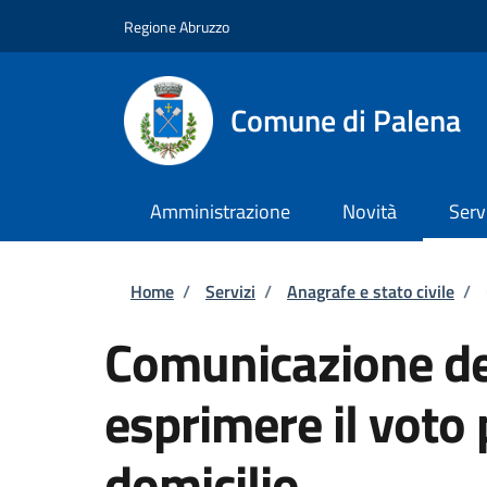
Salta al contenuto principale
Skip to footer content
Regione Abruzzo
Comune di Palena
Amministrazione
Novità
Serv
Briciole di pane
Home
/
Servizi
/
Anagrafe e stato civile
/
Comunicazione del
esprimere il voto 
domicilio