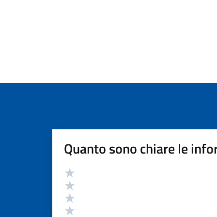
Quanto sono chiare le info
Valutazione
Valuta 5 stelle su 5
Valuta 4 stelle su 5
Valuta 3 stelle su 5
Valuta 2 stelle su 5