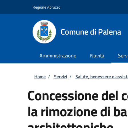
Salta al contenuto principale
Skip to footer content
Regione Abruzzo
Comune di Palena
Amministrazione
Novità
Serv
Briciole di pane
Home
/
Servizi
/
Salute, benessere e assis
Concessione del c
la rimozione di ba
architettoniche