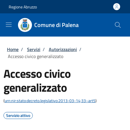
Salta al contenuto principale
Skip to footer content
Regione Abruzzo
Comune di Palena
Briciole di pane
Home
/
Servizi
/
Autorizzazioni
/
Accesso civico generalizzato
Accesso civico
generalizzato
(
urn:nir:stato:decreto.legislativo:2013-03-14;33~art5
)
Servizio attivo