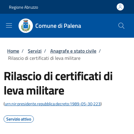
Salta al contenuto principale
Skip to footer content
Regione Abruzzo
Comune di Palena
Briciole di pane
Home
/
Servizi
/
Anagrafe e stato civile
/
Rilascio di certificati di leva militare
Rilascio di certificati di
leva militare
(
urn:nir:presidente.repubblica:decreto:1989-05-30;223
)
Servizio attivo