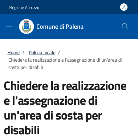
Salta al contenuto principale
Skip to footer content
Regione Abruzzo
Comune di Palena
Briciole di pane
Home
/
Polizia locale
/
Chiedere la realizzazione e l'assegnazione di un'area di
sosta per disabili
Chiedere la realizzazione
e l'assegnazione di
un'area di sosta per
disabili